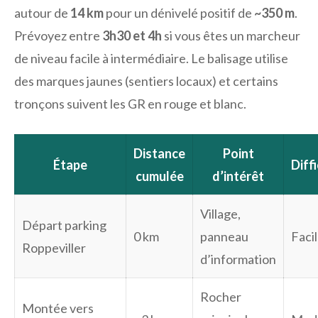
autour de
14 km
pour un dénivelé positif de
~350 m
.
Prévoyez entre
3h30 et 4h
si vous êtes un marcheur
de niveau facile à intermédiaire. Le balisage utilise
des marques jaunes (sentiers locaux) et certains
tronçons suivent les GR en rouge et blanc.
Distance
Point
Étape
Diff
cumulée
d’intérêt
Village,
Départ parking
0 km
panneau
Faci
Roppeviller
d’information
Rocher
Montée vers