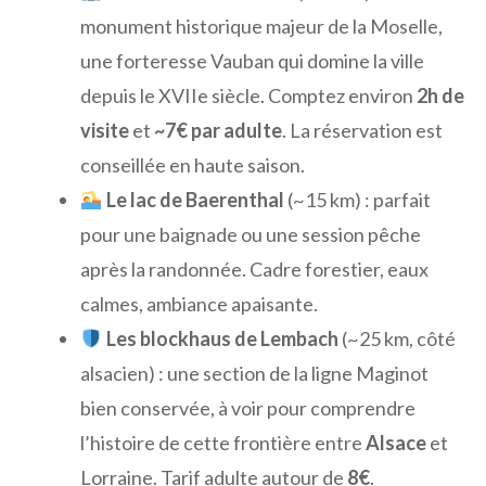
monument historique majeur de la Moselle,
une forteresse Vauban qui domine la ville
depuis le XVIIe siècle. Comptez environ
2h de
visite
et
~7€ par adulte
. La réservation est
conseillée en haute saison.
Le lac de Baerenthal
(~15 km) : parfait
pour une baignade ou une session pêche
après la randonnée. Cadre forestier, eaux
calmes, ambiance apaisante.
Les blockhaus de Lembach
(~25 km, côté
alsacien) : une section de la ligne Maginot
bien conservée, à voir pour comprendre
l’histoire de cette frontière entre
Alsace
et
Lorraine. Tarif adulte autour de
8€
.