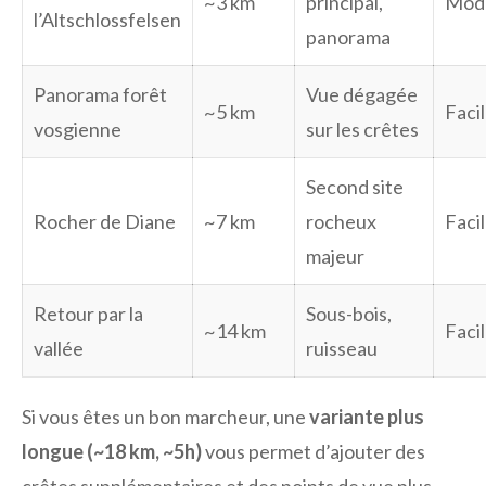
~3 km
principal,
Mod
l’Altschlossfelsen
panorama
Panorama forêt
Vue dégagée
~5 km
Faci
vosgienne
sur les crêtes
Second site
Rocher de Diane
~7 km
rocheux
Faci
majeur
Retour par la
Sous-bois,
~14 km
Faci
vallée
ruisseau
Si vous êtes un bon marcheur, une
variante plus
longue (~18 km, ~5h)
vous permet d’ajouter des