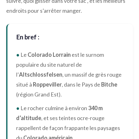
suivre, quoi glisser dans votre sac , et les meilleurs
endroits pour s’arrêter manger.
En bref :
●
Le
Colorado Lorrain
est le surnom
populaire du site naturel de
l’
Altschlossfelsen
, un massif de grès rouge
situé à
Roppeviller
, dans le Pays de
Bitche
(région Grand Est).
●
Le rocher culmine à environ
340 m
d’altitude
, et ses teintes ocre-rouge
rappellent de façon frappante les paysages
du
Colorado américain
.