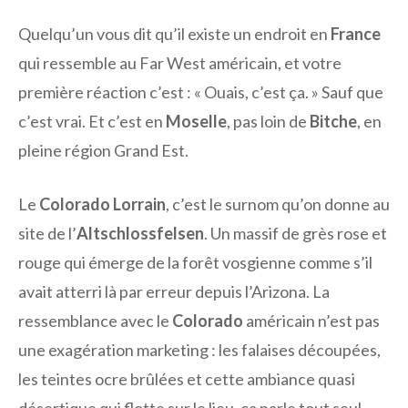
Quelqu’un vous dit qu’il existe un endroit en
France
qui ressemble au Far West américain, et votre
première réaction c’est : « Ouais, c’est ça. » Sauf que
c’est vrai. Et c’est en
Moselle
, pas loin de
Bitche
, en
pleine région Grand Est.
Le
Colorado Lorrain
, c’est le surnom qu’on donne au
site de l’
Altschlossfelsen
. Un massif de grès rose et
rouge qui émerge de la forêt vosgienne comme s’il
avait atterri là par erreur depuis l’Arizona. La
ressemblance avec le
Colorado
américain n’est pas
une exagération marketing : les falaises découpées,
les teintes ocre brûlées et cette ambiance quasi
désertique qui flotte sur le lieu, ça parle tout seul.