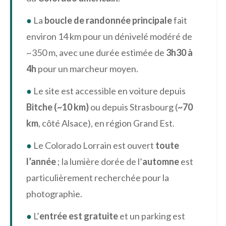
●
La
boucle de randonnée principale
fait
environ 14 km pour un dénivelé modéré de
~350 m, avec une durée estimée de
3h30 à
4h
pour un marcheur moyen.
●
Le site est accessible en voiture depuis
Bitche (~10 km)
ou depuis Strasbourg (
~70
km
, côté Alsace), en région Grand Est.
●
Le Colorado Lorrain est ouvert
toute
l’année
; la lumière dorée de l’
automne
est
particulièrement recherchée pour la
photographie.
●
L’
entrée est gratuite
et un parking est