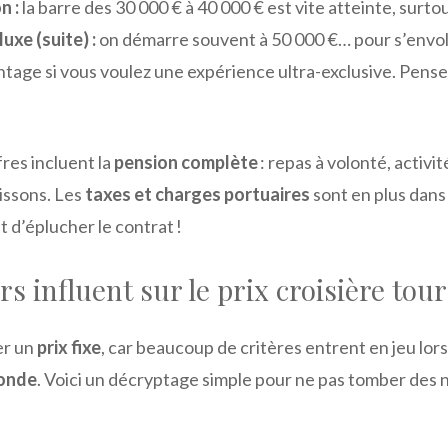
n :
la barre des 30 000 € à 40 000 € est vite atteinte, surto
luxe (suite) :
on démarre souvent à 50 000 €… pour s’envol
ntage si vous voulez une expérience ultra-exclusive. Pensez
fres incluent la
pension complète
: repas à volonté, activit
issons. Les
taxes et charges portuaires
sont en plus dans 
 d’éplucher le contrat !
rs influent sur le prix croisière to
er un
prix fixe
, car beaucoup de critères entrent en jeu lors
monde
. Voici un décryptage simple pour ne pas tomber des 