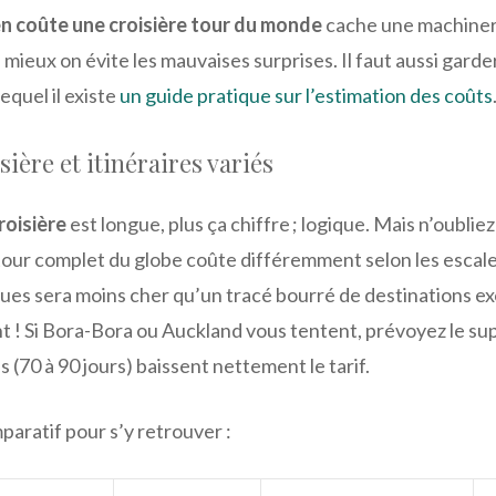
n coûte une croisière tour du monde
cache une machineri
mieux on évite les mauvaises surprises. Il faut aussi garder
lequel il existe
un guide pratique sur l’estimation des coûts
sière et itinéraires variés
roisière
est longue, plus ça chiffre ; logique. Mais n’oublie
e tour complet du globe coûte différemment selon les escale
ques sera moins cher qu’un tracé bourré de destinations ex
t ! Si Bora-Bora ou Auckland vous tentent, prévoyez le su
s (70 à 90 jours) baissent nettement le tarif.
paratif pour s’y retrouver :