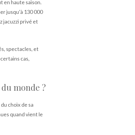
ut en haute saison.
er jusqu’à 130 000
 jacuzzi privé et
és, spectacles, et
certains cas,
ur du monde ?
 du choix de sa
nues quand vient le