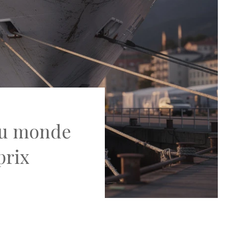
du monde
prix