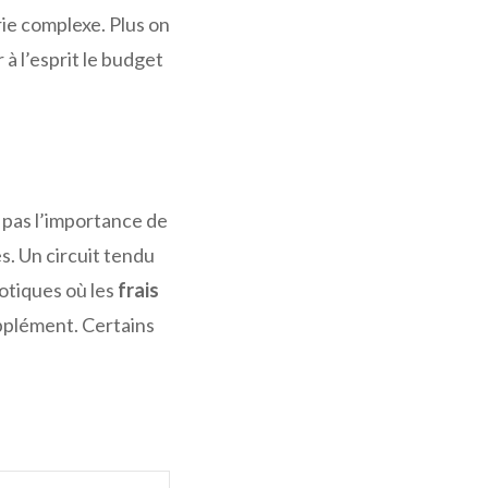
e complexe. Plus on
 à l’esprit le budget
.
z pas l’importance de
s. Un circuit tendu
otiques où les
frais
pplément. Certains