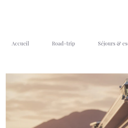
Aller
au
contenu
Accueil
Road-trip
Séjours & e