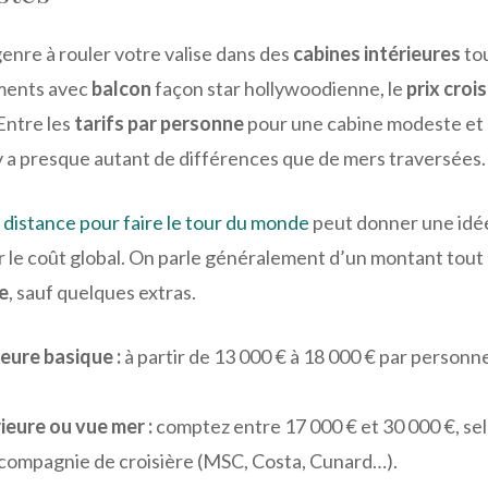
enre à rouler votre valise dans des
cabines intérieures
tou
ements avec
balcon
façon star hollywoodienne, le
prix croi
Entre les
tarifs par personne
pour une cabine modeste et
l y a presque autant de différences que de mers traversées.
e
distance pour faire le tour du monde
peut donner une idée
r le coût global. On parle généralement d’un montant tout 
re
, sauf quelques extras.
ieure basique :
à partir de 13 000 € à 18 000 € par personn
ieure ou vue mer :
comptez entre 17 000 € et 30 000 €, sel
a compagnie de croisière (MSC, Costa, Cunard…).