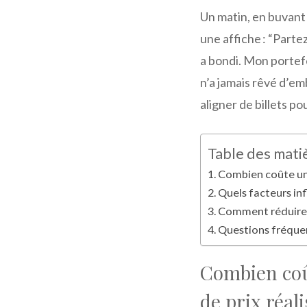
Un matin, en buvant
une affiche : “Part
a bondi. Mon portefeu
n’a jamais rêvé d’e
aligner de billets po
Table des mati
Combien coûte une
Quels facteurs inf
Comment réduire l
Questions fréquen
Combien coû
de prix réali