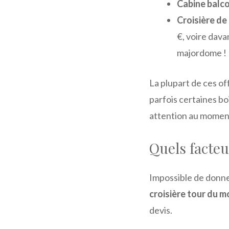
Cabine balco
Croisière de 
€, voire dava
majordome !
La plupart de ces of
parfois certaines bo
attention au moment
Quels facteu
Impossible de donn
croisière tour du 
devis.