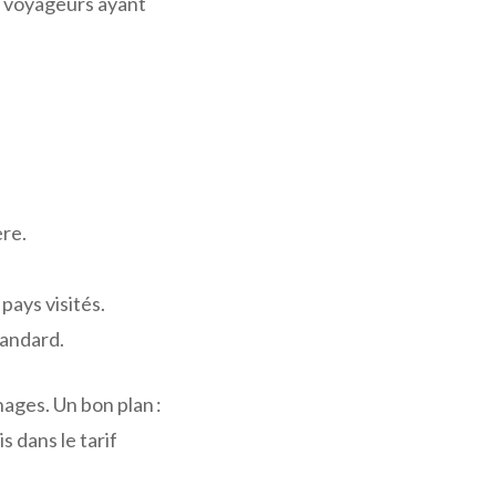
x voyageurs ayant
ère.
pays visités.
tandard.
ages. Un bon plan :
 dans le tarif