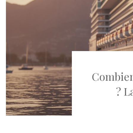
Combien
? L