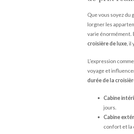
Que vous soyez du g
lorgner les appart
varie énormément. 
croisière de luxe
, i
L’expression comm
voyage et influence
durée de la croisiè
Cabine intér
jours.
Cabine extér
confort et l