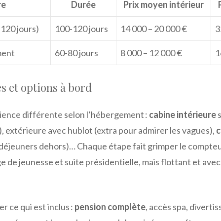
re
Durée
Prix moyen intérieur
120 jours)
100-120 jours
14 000 – 20 000 €
3
ment
60-80 jours
8 000 – 12 000 €
1
s et options à bord
ence différente selon l’hébergement :
cabine intérieure
s
), extérieure avec hublot (extra pour admirer les vagues),
c
déjeuners dehors)… Chaque étape fait grimper le compte
e de jeunesse et suite présidentielle, mais flottant et avec
er ce qui est inclus :
pension complète
, accès spa, divert