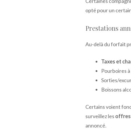
Certaines compagnie
opté pour un certain
Prestations ann
Au-delà du forfait p
Taxes et cha
Pourboires à 
Sorties/excur
Boissons alco
Certains voient fon
surveillez les
offres
annoncé.