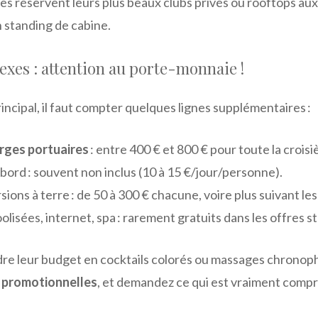
s réservent leurs plus beaux clubs privés ou rooftops au
 standing de cabine.
exes : attention au porte-monnaie !
rincipal, il faut compter quelques lignes supplémentaires :
rges portuaires
: entre 400 € et 800 € pour toute la croisi
bord : souvent non inclus (10 à 15 €/jour/personne).
sions à terre : de 50 à 300 € chacune, voire plus suivant les 
olisées, internet, spa : rarement gratuits dans les offres s
dre leur budget en cocktails colorés ou massages chronoph
 promotionnelles
, et demandez ce qui est vraiment compris