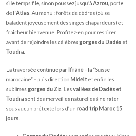
si le temps file, sinon poussez jusqu’à
Azrou
, porte
de l’
Atlas
. Au menu : forêts de cèdres (où se
baladent joyeusement des singes chapardeurs) et
fraîcheur bienvenue. Profitez-en pour respirer
avant de rejoindre les célèbres
gorges du Dadès
et
Toudra
.
La traversée continue par
Ifrane
– la “Suisse
marocaine” – puis direction
Midelt
et enfin les
sublimes
gorges du Ziz
. Les
vallées de Dadès et
Toudra
sont des merveilles naturelles à ne rater
sous aucun prétexte lors d’un
road trip Maroc 15
jours
.