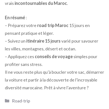
vrais
incontournables du Maroc
.
En résumé
:
– Préparez votre
road trip Maroc
15 jours en
pensant pratique et léger.
– Suivez un
itinéraire 15 jours
varié pour savourer
les villes, montagnes, désert et océan.
– Appliquez ces
conseils de voyage
simples pour
profiter sans stress.
Il ne vous reste plus qu’à boucler votre sac, démarrer
la voiture et partir à la découverte de l’incroyable
diversité marocaine. Prêt à vivre l’aventure ?
Catégories
Road-trip