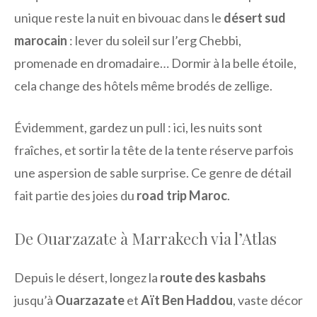
unique reste la nuit en bivouac dans le
désert sud
marocain
: lever du soleil sur l’erg Chebbi,
promenade en dromadaire… Dormir à la belle étoile,
cela change des hôtels même brodés de zellige.
Évidemment, gardez un pull : ici, les nuits sont
fraîches, et sortir la tête de la tente réserve parfois
une aspersion de sable surprise. Ce genre de détail
fait partie des joies du
road trip Maroc
.
De Ouarzazate à Marrakech via l’Atlas
Depuis le désert, longez la
route des kasbahs
jusqu’à
Ouarzazate
et
Aït Ben Haddou
, vaste décor