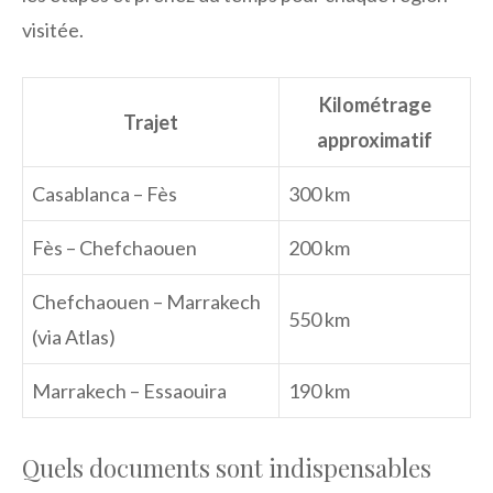
visitée.
Kilométrage
Trajet
approximatif
Casablanca – Fès
300 km
Fès – Chefchaouen
200 km
Chefchaouen – Marrakech
550 km
(via Atlas)
Marrakech – Essaouira
190 km
Quels documents sont indispensables