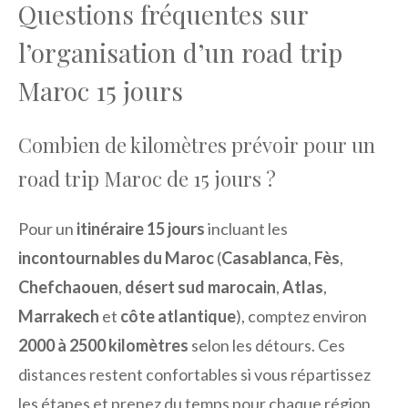
Questions fréquentes sur
l’organisation d’un road trip
Maroc 15 jours
Combien de kilomètres prévoir pour un
road trip Maroc de 15 jours ?
Pour un
itinéraire 15 jours
incluant les
incontournables du Maroc
(
Casablanca
,
Fès
,
Chefchaouen
,
désert sud marocain
,
Atlas
,
Marrakech
et
côte atlantique
), comptez environ
2000 à 2500 kilomètres
selon les détours. Ces
distances restent confortables si vous répartissez
les étapes et prenez du temps pour chaque région