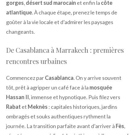
gorges
,
désert sud marocain
et enfin la
côte
atlantique
. À chaque étape, prenez le temps de
goûter à la vie locale et d’admirer les paysages
changeants.
De Casablanca à Marrakech : premières
rencontres urbaines
Commencez par
Casablanca
. On y arrive souvent
tôt, prêt à agripper un café face à la
mosquée
Hassan II
, immense et hypnotique. Puis filez vers
Rabat
et
Meknès
: capitales historiques, jardins
ombragés et souks authentiques rythment la
journée. La transition parfaite avant d’arriver à
Fès
,